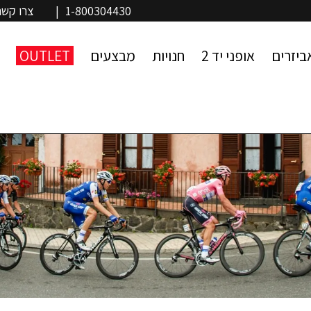
1-800304430
|
צרו קשר
ביזרים
אופני יד 2
חנויות
מבצעים
OUTLET