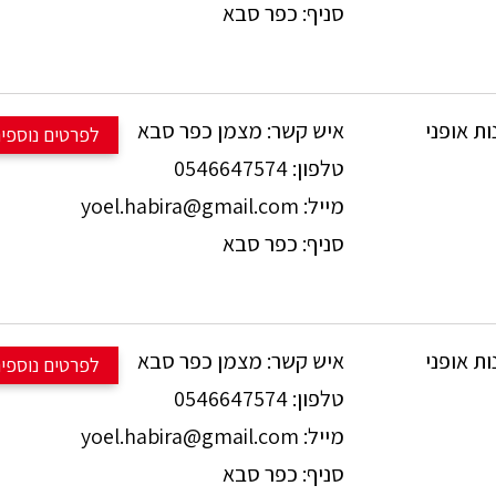
מקיף!!! 🔥
כפר סבא
סניף:
דמי: סנטור 100 מ"מ.
ת הילוכים: 1X10 שימנו.
.מחיר: 1500 ש"ח בלבד!!!
ות על כל שאלה:
מצמן כפר סבא
איש קשר:
למכירה 
פרטים נוספים
054-6647574.
0546647574
טלפון:
yoel.habira@gmail.com
מייל:
מידה M. עם 2690 ק"מ בלבד.
כפר סבא
סניף:
504W !!!
👈 בולמים: ROCK SHOX עם 160 מ"מ.
 הילוכים: 1X12 שימנו XT
מצמן כפר סבא
איש קשר:
למכירה 
פרטים נוספים
מחיר 9995 ש"ח!!!
0546647574
טלפון:
ות על כל שאלה:
yoel.habira@gmail.com
מייל:
054-6647574.
דגם TALLBOY LT מידה L במצב פצצה אחרי טיפול מקיף!!!
 בולם קדמי: 140מ"מ FOX .
כפר סבא
סניף: