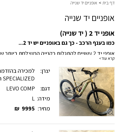
דף בית
אופניים יד שנייה
אופניים יד שנייה
אופני יד 2 ( יד שנייה)
כמו בענף הרכב - כך גם באופניים יש יד 2...
אופני יד 2 עשויים להתגלות כקנייה המוצלחת ביותר שלכם, במיוחד אם אתם רוכשים אופניים יד שנייה במקום בטוח, מסודר ומקצועי כרשת מצמן את מרוץ.
קרא עוד>
רשת מצמן את מרוץ מזמינה אותך להתרשם ממבחר אופני
מבחר שונות.
יצרן:
למכירה בהזדמנו
רכישת אופניים יד שניה במצמן את מרוץ מבטיחה לכם 
SPECIALIZED חשמליים
ובביטחון מלא.
דגם:
LEVO COMP
טרייד אין אופניים מקצועי בחנויות הרשת הבא
מידה:
L
מחיר:
9995
₪