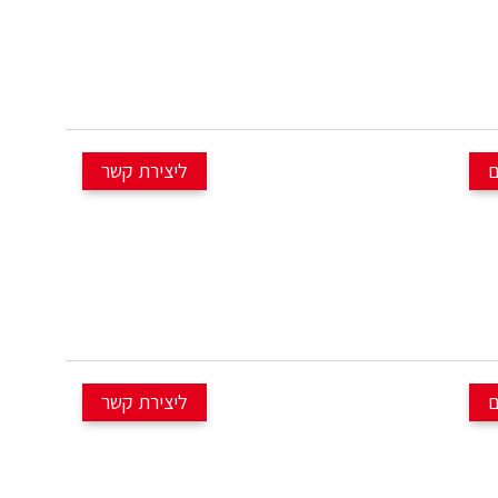
PRO 2022 עם 3911 ק"מ, מידה M (S3) לגובה 1.65 עד 1.80 מטר,
במצב פצצה, בריאות סול
⚙️ מערכת
ל
☎️ לפרטים נוספים חייגו אלינו ונשמח לעזור ולענ
🔥 למכירה בהזדמנות אופניים חשמליים SPECIALIZD דגם LEVO
EXPERT 2022 עם 4510 ק"מ, בריאות סוללה 99% עם 61 טעינות,

⚙️ מערכת
ל
☎️ לפרטים נוספים חייגו אלינו ונשמח לעזור ולענ
🔥 למכירה בהזדמנות א
קלים מאוד גודל גלגל "29 מידה M במצב פצצה אחרי טיפול