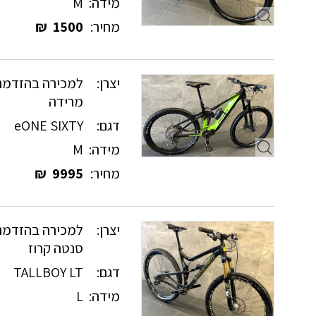
מידה:
M
מחיר:
1500
₪
יצרן:
למכירה בהזדמנו
מרידה
דגם:
eONE SIXTY
מידה:
M
מחיר:
9995
₪
יצרן:
למכירה בהזדמנו
סנטה קרוז
דגם:
TALLBOY LT
מידה:
L