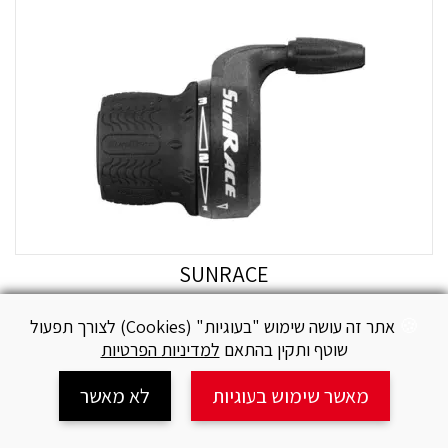
SUNRACE
ידית הילכים שמאל ISUNRACE M27 3S TWIST SHIFTER
אתר זה עושה שימוש "בעוגיות" (Cookies) לצורך תפעול
W/CASING
שוטף ותקין בהתאם
למדיניות הפרטיות
₪
30
מאשר שימוש בעוגיות
לא מאשר
עגלה
חיפוש
צור קשר
מידע
שיתוף
הוסף להשוואה