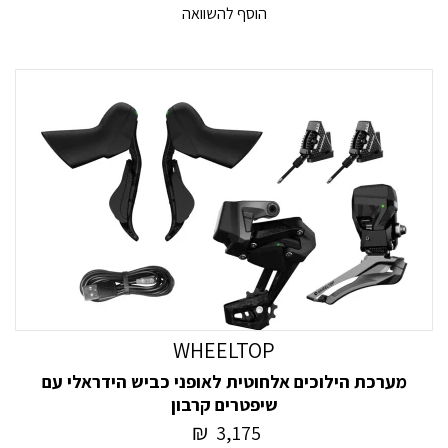
יכולים להגיע עם מגוון רחב של הילוכים, מהילוכים בודדים ועד
הוסף להשוואה
ל-30 הילוכים או יותר. מספר ההילוכים שרוכב צריך יהיה תלוי
בסגנון הרכיבה שלו, השטח עליו ירכב ובהעדפותיו האישיות.
לסיכום, מערכת ההילוכים של אופניים היא מרכיב חיוני המאפשר
לרוכב להחליף הילוך ולשמור על קצב יעיל תוך כדי דיווש. שני
הסוגים העיקריים של מערכות ההילוכים הם מערכת המעבירים
ומערכת הרכזות הפנימית, לכל אחת יתרונות וחסרונות ייחודיים
משלה. בבחירת מערכת הילוכים, על הרוכבים לשקול גם את
מספר ההילוכים הדרושים להם, על סמך סגנון הרכיבה, השטח
וההעדפות האישיות שלהם.
WHEELTOP
מערכת הילוכים אלחוטית לאופני כביש הידראלי עם
שיפטרים קרבון
₪
3,175