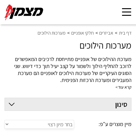
Toggle
navigation
דף בית
אביזרים
חלקי אופניים
מערכות הילוכים
מערכות הילוכים
מערכת ההילוכים של אופניים מתייחסת לרכיבים המאפשרים
לרוכב להחליף הילוך ולשמור על קצב יעיל תוך כדי דיווש. שני
הסוגים העיקריים של מערכות הילוכים לאופניים הם מערכת
המעבירים ומערכת הרכזות הפנימית.
מערכת המעבירים מורכבת ממעביר קדמי ואחורי, שרשרת וסט
קרא עוד>
של שרשרת וגלגלי שיניים קסטה. מערכת המעבירים מאפשרת
לרוכב להחליף הילוכים על ידי הזזת השרשרת בין שרשרת וגלגלי
סינון
שיניים שונים. המעביר הקדמי מזיז את השרשרת בין טבעות
השרשרת, בעוד המעביר האחורי מניע את השרשרת בין גלגלי
השיניים של הקסטה. על ידי מעבר בין הילוכים, הרוכב יכול
מיין מוצרים ע"פ:
להתאים את ההתנגדות של הדוושות כדי לשמור על קצב
אופטימלי, או קצב דיווש.