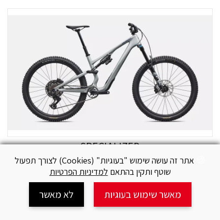
SPECIALIZED
אתר זה עושה שימוש "בעוגיות" (Cookies) לצורך תפעול
אופני הרים שיכוך מלא STUMPJUMPER 15 EVO COMP
שוטף ותקין בהתאם
למדיניות הפרטיות
₪
15,795
מאשר שימוש בעוגיות
לא מאשר
עגלה
חיפוש
צור קשר
מידע
2026
שיתוף