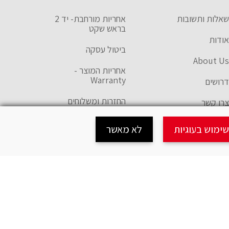
שאלות ותשובות
אחריות מורחבת- יד 2
בראש שקט
אודות
ביטול עסקה
About Us
אחריות המוצר -
Warranty
דרושים
החזרות ומשלוחים
צרו קשר
טופס רישום אחריות
חנויות אופניים
ימוש בעוגיות
לא מאשר
הצהרת נגישות
תקנון האתר
מדיניות פרטיות
מדיניות שימוש בעוגיות