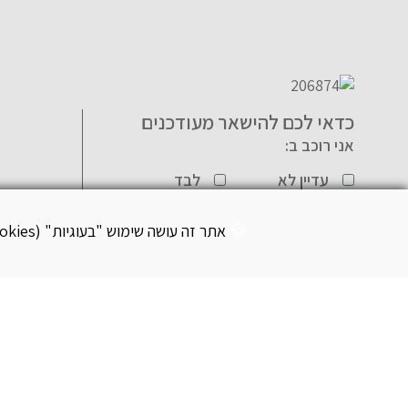
כדאי לכם להישאר מעודכנים
אני רוכב ב:
עדיין לא
לבד
רוכב
עם משפחה
קבוצה
אתר זה עושה שימוש "בעוגיות" (Cookies) לצורך תפעול שוטף ותקין בהתאם
הנני מאשר/ת קבלת
מבצעים, הטבות ועדכונים
במייל/SMS
*