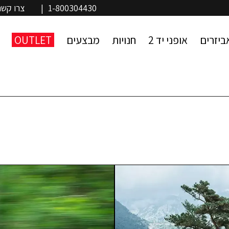
1-800304430
|
צרו קשר
ביזרים
אופני יד 2
חנויות
מבצעים
OUTLET