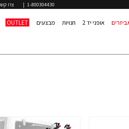
1-800304430
|
צרו קשר
ביזרים
אופני יד 2
חנויות
מבצעים
OUTLET