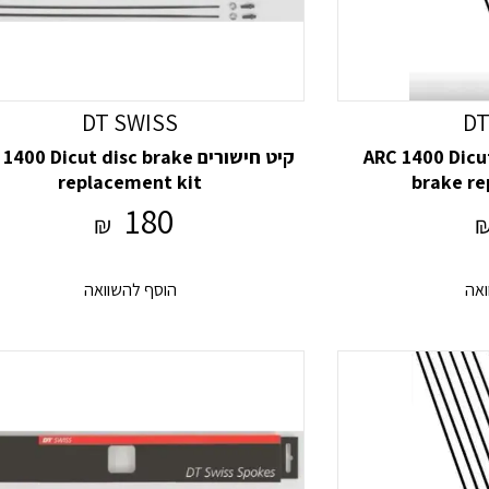
DT SWISS
DT
ARC 1400 Dicut 48 rim
קיט חישורים 400 Dicut disc brake
replacement kit
brake re
180
₪
ואה