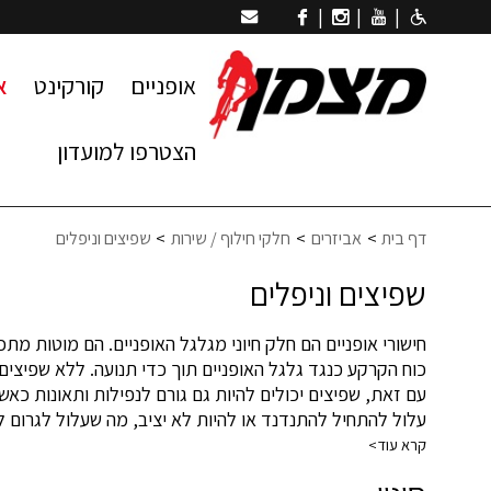
|
|
|
אופניים
קורקינט
א
הצטרפו למועדון
דף בית
אביזרים
חלקי חילוף / שירות
שפיצים וניפלים
שפיצים וניפלים
חישורי אופניים הם חלק חיוני מגלגל האופניים. הם מוטות 
כוח הקרקע כנגד גלגל האופניים תוך כדי תנועה. ללא שפיצים,
עם זאת, שפיצים יכולים להיות גם גורם לנפילות ותאונות כא
עלול להתחיל להתנדנד או להיות לא יציב, מה שעלול לגרום ל
בעיה אפשרית נוספת עם שפיצים היא שהם יכולים להישבר או ל
קרא עוד>
נשבר, זה עלול לגרום ליציאה מאיזון הגלגל ולהקשות על הנס