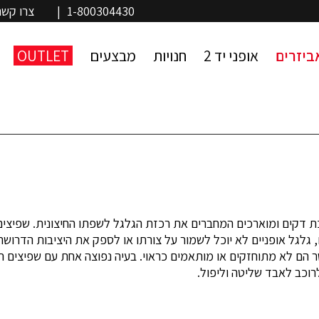
1-800304430
|
צרו קשר
ביזרים
אופני יד 2
חנויות
מבצעים
OUTLET
מתכת דקים ומוארכים המחברים את רכזת הגלגל לשפתו החיצונית. שפי
 גלגל אופניים לא יוכל לשמור על צורתו או לספק את היציבות הדרושה
שר הם לא מתוחזקים או מותאמים כראוי. בעיה נפוצה אחת עם שפיצים ה
רוכב לאבד שליטה וליפול.
הישבר תחת לחץ. זה יכול להתרחש אם הרוכב מעמיס יותר מדי משקל על
יעה. במקרים מסוימים חישור שבור עלול לגרום אפילו לקריסה של שפת