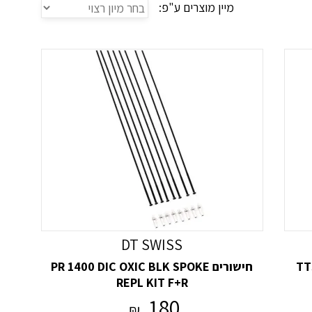
הידוק כל מה שרופף. אם אתה מבחין בשפיצים שבורים או
מיין מוצרים ע"פ:
שעלולים לגרום נזק לשפיצים או לחלקים אחרים של
וב באופניים שלך ורכיבה אחראית, אתה יכול לעזור להבטיח
DT SWISS
TTS
חישורים PR 1400 DIC OXIC BLK SPOKE
REPL KIT F+R
180
₪