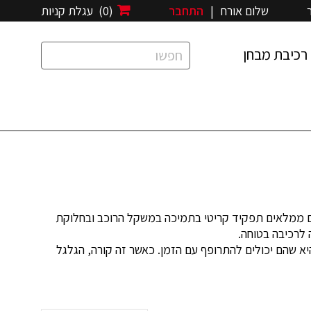
שלום אורח
|
התחבר
(0)
עגלת קניות
רכיבת מבחן
צים ממלאים תפקיד קריטי בתמיכה במשקל הרוכב ובחלוקת
 לרכיבה בטוחה.
יא שהם יכולים להתרופף עם הזמן. כאשר זה קורה, הגלגל
 האופניים או אם השפיצים בלויים או פגומים. כשחישור
 הגלגל, מה שעלול להוביל לתאונה קשה.