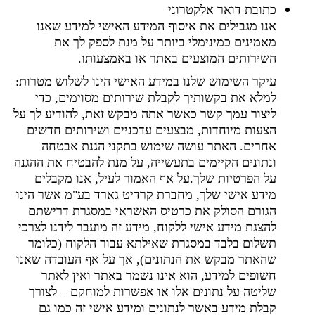
כתובת דואר אלקטרוני
אנו מגבילים את איסוף המידע האישי
למידע שאנו
מאמינים כמינימלי ביותר על מנת
לספק לך את
השירותים המוצעים באתר או באמצעותו.
עיקר השימוש שלנו במידע האישי הינו לשלוש מטרות:
למלא את בקשותיך לקבלת שירותים מסוימים, כדי
ליצור עמך קשר כאשר אתה מבקש זאת, להודיע
לך על
הצעות מיוחדות, מבצעים עדכניים ושירותים חדשים
אחרים. האתר עושה שימוש בתקני הגנת אבטחה
ונתונים הקיימים בתעשייה, על מנת להבטיח את ההגנה
על הפרטיות שלך.
על אף האמור לעיל, אנו מקבלים
מידע אישי שלך, מחברת קרדיט גארד בע"מ אשר הינו
הגורם הסולק את כרטיס האשראי במסגרת דרישתם
להצגת מידע אישי ללקוח, מידע זה מועבר לידנו לצרכי
תשלום בלבד במסגרת שאילתא עבור הלקוח (כלומר
שהאתר מבקש את הנתונים), אך על אף העובדה שאנו
חשופים למידע, הוא אינו נשמר באתר ואין לאתר
שליטה על נתונים אלו או אפשרות למוחקם – לצורך
קבלת מידע באשר לנתונים ומידע אישי זה כמו גם