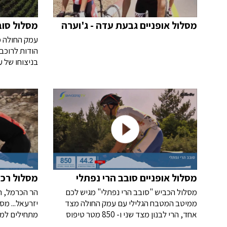
מסלול אופניים גבעת עדה - ג'וערה
מסלול סוב
עמק החולה מע
הודות לרוכבי
בניצוחו של ע
הפרקים הצפו
בישראל באימ
"סובב עמק הח
ארץ... וקבוצ
מסלול אופניים סובב הרי נפתלי
מסלול רכי
מסלול הכביש "סובב הרי נפתלי" מגיש לכם
הר הכרמל, ה
ממיטב המטבח הגלילי עם עמק החולה מצד
יזרעאל... מ
אחד, הרי לבנון מצד שני ו- 850 מטר טיפוס
מתחילים למט
(וירידה לקיזוז) בין לבין, כולל "הקרב על תל חי"
הרכיבה היפי