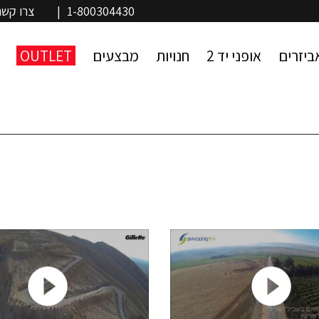
1-800304430
|
צרו קשר
ביזרים
אופני יד 2
חנויות
מבצעים
OUTLET