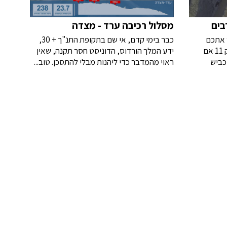
בים
מסלול רכיבה ערד - מצדה
ר אתכם
כבר בימי קדם, אי שם בתקופת התנ"ך + 30,
בעקרבים" - מלכים א', פרק י', פסוק 11 אם
ידע המלך הורדוס, הדוניסט חסר תקנה, שאין
כביש
ראוי מהמדבר כדי ליהנות מבלי להתסכן. טוב...
הערבה בואכם אילת מעייפות... הגיע כביש 227
אז אולי הגזמנו קצת... אבל אם אתם רוצים
 וקבע רף
ליהנות ממסלול קצר יחסית על ה- 18 הק"מ וכ-
 עם 18 סרפנטינות לאורך
550 המטרים גובה מצטבר לכיוון... כביש 3199
אך עם בונוס
מערד למצדה יספק לכם את כל הריגושים
שמע...
שעושים לנו את זה - ירידות מהירות, מישורים,
 היפים
אמבטיות ושלל קירונים וטיפוסים בנוף מדברי
מהמם אל בקעת ים המלח... ובתנאי תנועה
כמעט אפסית. קטע כביש משובח לרכיבת טיול
ואימון כאחד - באחד ממסלולי רכיבת הכביש
היפים בישראל. תהנו!