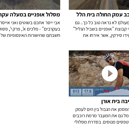
ב עמק החולה בית הלל
מסלול אופניים במעלה עקר
ולם לא נראה טוב כל כך... גם
אבי ייסר אתכם בשוטים ואני אייס
 קבוצת "אופניים בשביל הגליל"
ידו סירקין, אשר אירחו את
חשבתם שהישורות האינסופיות של 
ניים של מסלולי הכביש היפים
ון הבוקר המסורתי על מסלול
על מעלה עקרבים המפורסם במרכזו
ולה / בית הלל" היפהפה. יש לנו
נוסף ברמת הקושי...
ה נהדרת. תהנו!
כ- 3 ק"מ ו- 500 מטר טיפוס... 
הנוף המדברי עוצר הנשימה תרתי מ
כראוי לאחד ממסלולי רכיבת הכביש
בישראל. תהנו!
בה בית אורן
מסמן את הגבול בין הים לעמק
סמל גם את המעבר מרמת רוכבים
פסים מנוסים. בסדרת מסלולי
ם בארץ, אתם מוזמנים לטפס