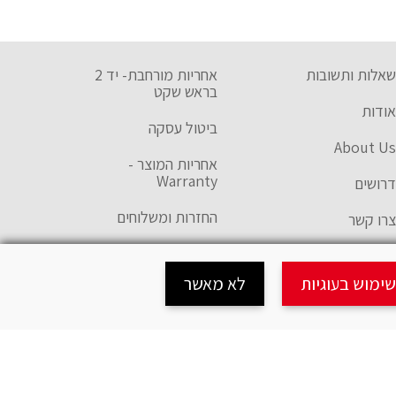
שאלות ותשובות
אחריות מורחבת- יד 2
בראש שקט
אודות
ביטול עסקה
About Us
אחריות המוצר -
Warranty
דרושים
החזרות ומשלוחים
צרו קשר
טופס רישום אחריות
חנויות אופניים
ימוש בעוגיות
לא מאשר
הצהרת נגישות
תקנון האתר
השוואת מוצרים
מדיניות פרטיות