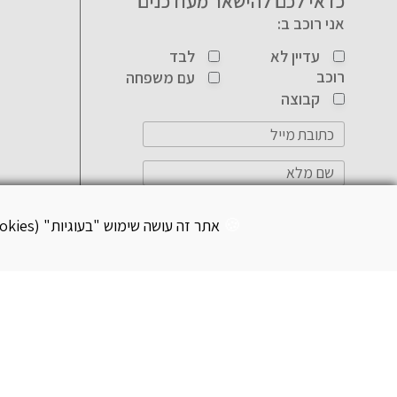
כדאי לכם להישאר מעודכנים
אני רוכב ב:
עדיין לא
לבד
רוכב
עם משפחה
קבוצה
אתר זה עושה שימוש "בעוגיות" (Cookies) לצורך תפעול שוטף ותקין בהתאם
הנני מאשר/ת קבלת
מבצעים, הטבות ועדכונים
במייל/SMS
*
אני מאשר/ת שקראתי
והסכמתי לתנאי השימוש
ולמדיניות הפרטיות
*
שלח