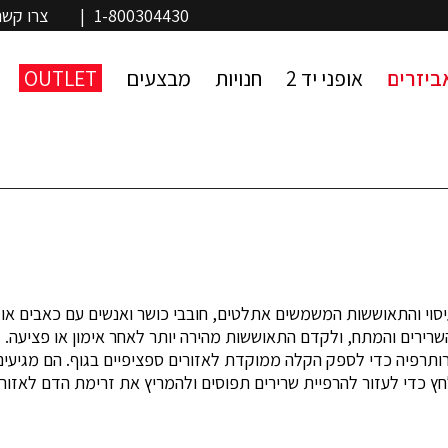
1-800304430
|
צרו קשר
ביזרים
אופני יד 2
חנויות
מבצעים
OUTLET
 של מכשירי עיסוי והתאוששות המשמשים אתלטים, חובבי כושר ואנשים עם כאבים
רירים והמתח, ולקדם התאוששות מהירה יותר לאחר אימון או פציעה.
י ואלקטרותרפיה כדי לספק הקלה ממוקדת לאזורים ספציפיים בגוף. הם מגיעים
ץ כדי לעזור להרפיית שרירים תפוסים ולהמריץ את זרימת הדם לאזור 
עית. זה עוזר לשפר את זרימת הדם, להפחית דלקת ולהגדיל את טווח 