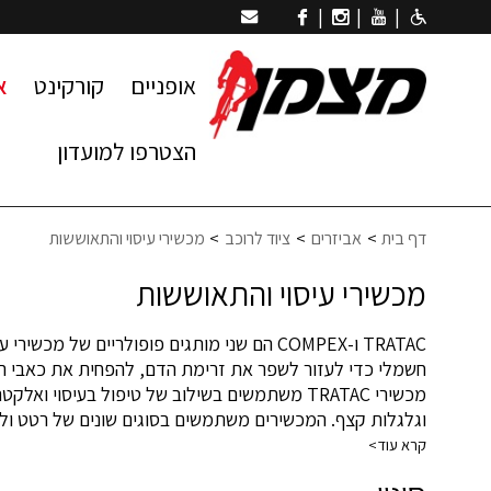
|
|
|
אופניים
קורקינט
א
הצטרפו למועדון
דף בית
אביזרים
ציוד לרוכב
מכשירי עיסוי והתאוששות
מכשירי עיסוי והתאוששות
TRATAC ו-COMPEX הם שני מותגים פופולריים
חשמלי כדי לעזור לשפר את זרימת הדם, להפחית את כאבי הש
מכשירי TRATAC משתמשים בשילוב של טיפול בעיסו
וגלגלות קצף. המכשירים משתמשים בסוגים שונים של רטט ולח
קרא עוד>
להם להתכווץ ולהירגע בצורה המחקה את תנועת השרירים הטב