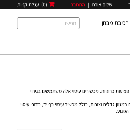
שלום אורח
|
התחבר
(0)
עגלת קניות
רכיבת מבחן
 או פציעות כרוניות. מכשירים עיסוי אלה משתמשים בגירוי
 במגוון גדלים וצורות, כולל מכשיר עיסוי כף יד, כדורי עיסוי
הפגוע.
מכשירי COMPEX משתמשים בגירוי שרירים חשמלי (EMS) כדי לסייע בחיזוק וחיטוב השרירים, כמו גם להפחתת כאב ודלקת. טכנולוגיית EMS שולחת דחפים חשמליים קטנים לשרירים, וגורמת
התנועה.