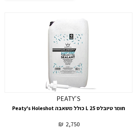
ניפוח וניתן להשתמש בו גם בצמיגי כביש וגם בצמיגי אופני הרים.
כיצד עובד איטום טיובלס?
כאשר מתרחש פנצ'ר בצמיג טיובלס, חומר האיטום זורם לתוך
החור או החתך ומתחיל למלא את הרווח. לאחר מכן חומר האיטום
מתייבש ויוצר אטימה, מונע בריחת אוויר ושומר על נפח הצמיג.
תהליך זה יכול לקרות תוך שניות, מה שמאפשר לרוכב להמשיך
לרכוב ללא צורך לעצור ולבצע תיקון.
כיצד להשתמש באיטום טיובלס לתיקון צמיגי אופניים:
כדי להשתמש באיטום טיובלס לתיקון צמיגי
אופניים, בצע את השלבים הפשוטים
הבאים:
1. הסר את ליבת השסתום לטיובלס באמצעות כלי להסרת ליבות
PEATY'S
השסתום.
2. הזרקו את כמות האיטום המומלצת לצמיג באמצעות מזרק או
חומר טיובלס 25 L כולל משאבה Peaty's Holeshot
כלי דומה.
3. התקן מחדש את ליבת השסתום והדק אותה היטב.
₪
2,750
4. סובב את הצמיג כדי לפזר את האיטום באופן שווה בכל הצמיג.
5. נפח את הצמיג ללחץ המומלץ.