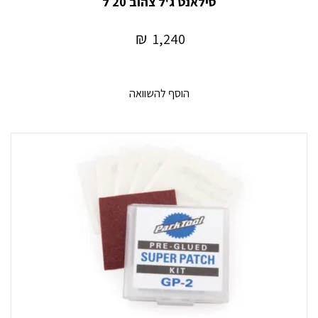
סילאנט ג'ל צהוב 20 ל
₪
1,240
הוסף להשוואה