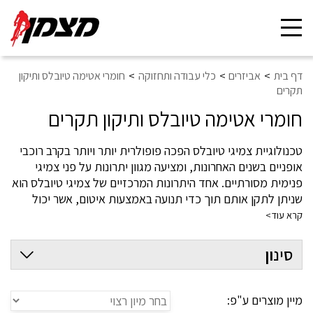
Toggle
navigation
דף בית
אביזרים
כלי עבודה ותחזוקה
חומרי אטימה טיובלס ותיקון
תקרים
חומרי אטימה טיובלס ותיקון תקרים
טכנולוגיית צמיגי טיובלס הפכה פופולרית יותר ויותר בקרב רוכבי
אופניים בשנים האחרונות, ומציעה מגוון יתרונות על פני צמיגי
פנימית מסורתיים. אחד היתרונות המרכזיים של צמיגי טיובלס הוא
שניתן לתקן אותם תוך כדי תנועה באמצעות איטום, אשר יכול
במהירות וביעילות לאטום פנצ'רים בצמיג. במאמר זה, נדון
קרא עוד>
בחומרי איטום טיובלס ובתיקון צמיגי אופניים.
מהו איטום טיובלס?
סינון
איטום טיובלס הוא נוזל המוזרק לצמיג ללא פנימית על מנת
לאטום פנצ'רים ולמנוע דליפות. האיטום נועד לזרום לכל חורים
קטנים או חתכים בצמיג, ולמלא אותם בחומר על בסיס לטקס
מיין מוצרים ע"פ:
שמתייבש ויוצר אטימה. האיטום מתווסף בדרך כלל לצמיג לפני