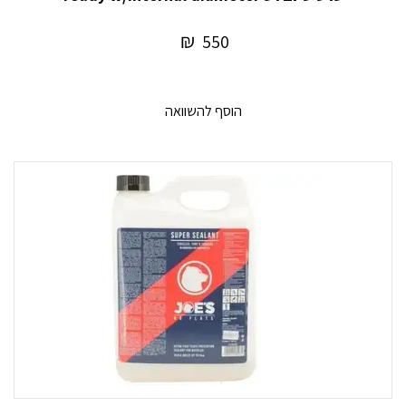
₪
550