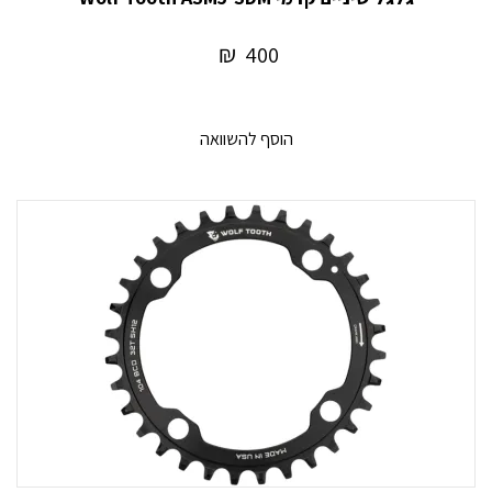
₪
400