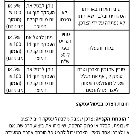
ניתן לבטל את
5% או
טובין הארוז באריזתו
לא
העסקה תוך 14
100 ₪
המקורית ובלבד שאריזתו
נפגמו
יום מיום קבלת
(הנמוך
לא נפתחה על ידי הצרכן.
המוצר
מביניהם)
מחיר
ניתן לבטל את
5% או
הפריט
העסקה תוך 14
100 ₪
ביגוד והנעלה
מעל
יום מיום קבלת
(הנמוך
ל-50
המוצר
מביניהם)
ש"ח
טובין שהזמין הצרכן וטרם
ניתן לבטל את
5% או
סופק לו, אף אם בגלל
העסקה תוך 14
100 ₪
שאזל מהמלאי ויש צורך
יום מיום קבלת
(הנמוך
לייצרו או להזמינו
המוצר
מביניהם)
חובות הצרכן בביטול עסקה:
*
הוכחת הקנייה
: צרכן שמבקש לבטל עסקה חייב להציג
חשבונית, קבלה או פתק החלפה, שיוכיחו את ביצוע הרכישה. אם
אין לצרכן אחד מאלו, הצרכן יכול להציג כל הוכחה אחרת המעידה